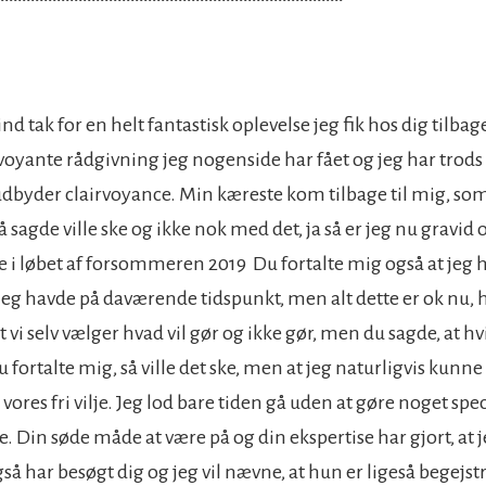
sind tak for en helt fantastisk oplevelse jeg fik hos dig tilba
voyante rådgivning jeg nogenside har fået og jeg har trods
dbyder clairvoyance. Min kæreste kom tilbage til mig, som d
 sagde ville ske og ikke nok med det, ja så er jeg nu gravid 
 ske i løbet af forsommeren 2019 Du fortalte mig også at j
jeg havde på daværende tidspunkt, men alt dette er ok nu, 
 at vi selv vælger hvad vil gør og ikke gør, men du sagde, at h
fortalte mig, så ville det ske, men at jeg naturligvis kunn
vores fri vilje. Jeg lod bare tiden gå uden at gøre noget spe
se. Din søde måde at være på og din ekspertise har gjort, at j
å har besøgt dig og jeg vil nævne, at hun er ligeså begejst