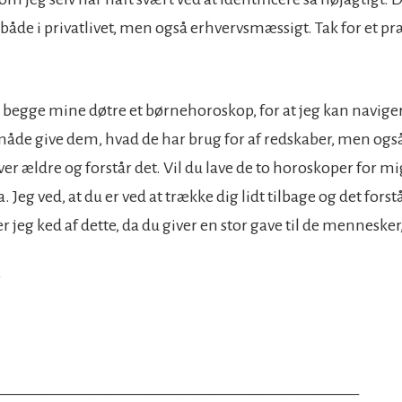
 både i privatlivet, men også erhvervsmæssigt. Tak for et p
ve begge mine døtre et børnehoroskop, for at jeg kan navigere
åde give dem, hvad de har brug for af redskaber, men også
ver ældre og forstår det. Vil du lave de to horoskoper for mig ?
 Jeg ved, at du er ved at trække dig lidt tilbage og det fors
 jeg ked af dette, da du giver en stor gave til de menneske
r
_____________________________________________