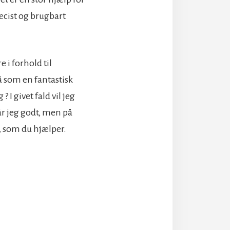
ræcist og brugbart
 i forhold til
 som en fantastisk
 I givet fald vil jeg
tår jeg godt, men på
r, som du hjælper.