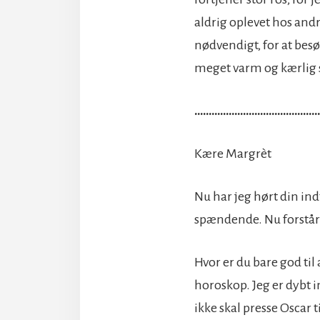
aldrig oplevet hos andr
nødvendigt, for at bes
meget varm og kærlig s
……………………………………
Kære Margrèt
Nu har jeg hørt din ind
spændende. Nu forstår 
Hvor er du bare god ti
horoskop. Jeg er dybt 
ikke skal presse Oscar t