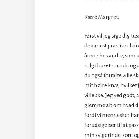
Kære Margret.
Først vil jeg sige dig tu
den mest præcise clair
årene hos andre, som u
solgt huset som du også
du også fortalte ville
mit højre knæ, hvilket 
ville ske. Jeg ved godt,
glemme alt om hvad du 
fordi vi mennesker har 
forudsigelser til at pas
min svigerinde, som ogs