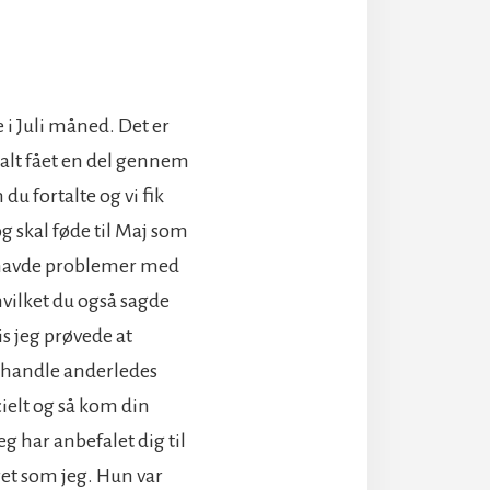
ge i Juli måned. Det er
 alt fået en del gennem
u fortalte og vi fik
og skal føde til Maj som
eg havde problemer med
hvilket du også sagde
vis jeg prøvede at
e handle anderledes
cielt og så kom din
eg har anbefalet dig til
ret som jeg. Hun var