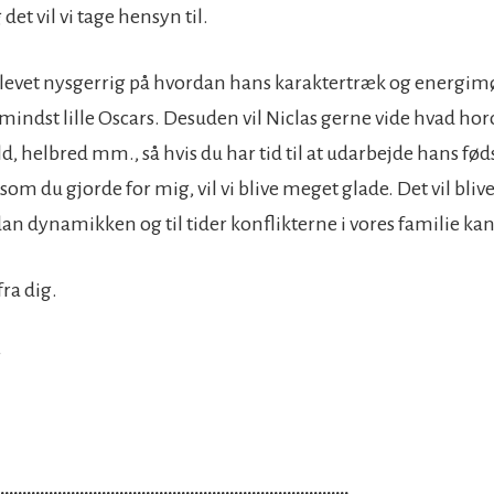
t vil vi tage hensyn til.
levet nysgerrig på hvordan hans karaktertræk og energimø
 mindst lille Oscars. Desuden vil Niclas gerne vide hvad ho
, helbred mm., så hvis du har tid til at udarbejde hans fød
om du gjorde for mig, vil vi blive meget glade. Det vil bl
dan dynamikken og til tider konflikterne i vores familie kan
fra dig.
r
………………………………………………………………………