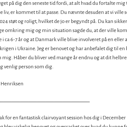
et på dig den seneste tid fordi, at alt hvad du fortalte mig t
liv, er kommet til at passe. Du nævnte desuden at vi ville se
l 2024 støt og roligt, hvilket de jo er begyndt på. Du kan sik
ge omkring mig og min situation sagde du, at der ville kom
e i ca 6-7 år og at Danmark ville blive involveret på en elle
igen i Ukraine. Jeg er benovet og har anbefalet dig til en 
mig. Håber du bliver ved mange år endnu og at dit helbred
g venlig person som dig.
e Henriksen
………………………………………………………………………
ak for en fantastisk clairvoyant session hos dig i Decembe
 jeg blev virkelig benovet og overrasket over hvad du kunne f