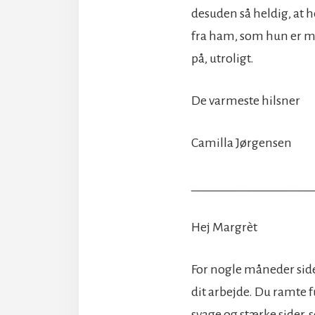
desuden så heldig, at 
fra ham, som hun er 
på, utroligt.
De varmeste hilsner
Camilla Jørgensen
___________________
Hej Margrèt
For nogle måneder siden
dit arbejde. Du ramte f
svage og stærke sider, s