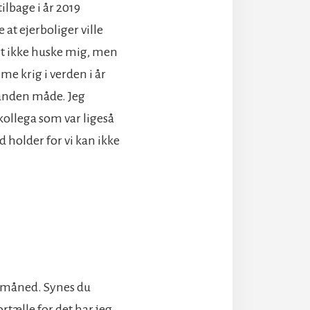
ilbage i år 2019
 at ejerboliger ville
kert ikke huske mig, men
me krig i verden i år
r anden måde. Jeg
kollega som var ligeså
 holder for vi kan ikke
r måned. Synes du
ortælle for det har jeg