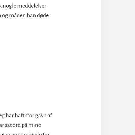
ik nogle meddelelser
vn og måden han døde
eg har haft stor gavn af
har sat ord på mine
et er en stor hjælp for