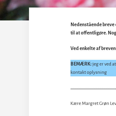
Nedenstående breve er
til at offentligøre. No
Ved enkelte af breven
BEMÆRK:
jeg er ved 
kontakt oplysning
……………………………………
Kære Margret Grøn Lev