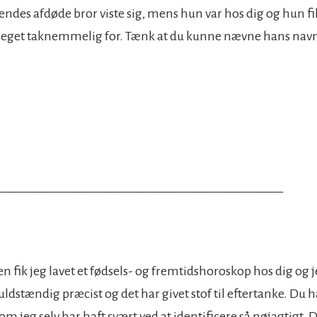
hendes afdøde bror viste sig, mens hun var hos dig og hun f
meget taknemmelig for. Tænk at du kunne nævne hans na
_____________________________________________
 fik jeg lavet et fødsels- og fremtidshoroskop hos dig og j
uldstændig præcist og det har givet stof til eftertanke. Du 
om jeg selv har haft svært ved at identificere så nøjagtigt. D