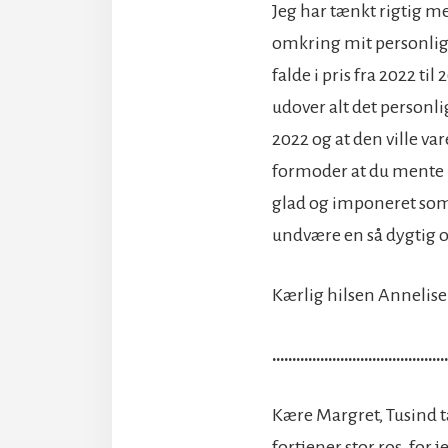
Jeg har tænkt rigtig meg
omkring mit personlige 
falde i pris fra 2022 ti
udover alt det personli
2022 og at den ville var
formoder at du mente kr
glad og imponeret som 
undvære en så dygtig o
Kærlig hilsen Annelis
……………………………………
Kære Margret, Tusind t
fortjener stor ros, for