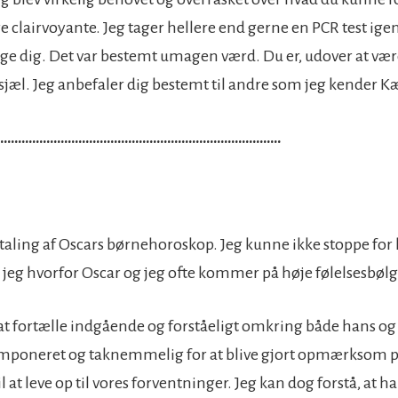
e clairvoyante. Jeg tager hellere end gerne en PCR test igen,
øge dig. Det var bestemt umagen værd. Du er, udover at være
jæl. Jeg anbefaler dig bestemt til andre som jeg kender Kæ
………………………………………………………………………
taling af Oscars børnehoroskop. Jeg kunne ikke stoppe for h
jeg hvorfor Oscar og jeg ofte kommer på høje følelsesbølg
l at fortælle indgående og forståeligt omkring både hans og
imponeret og taknemmelig for at blive gjort opmærksom på
il at leve op til vores forventninger. Jeg kan dog forstå, at ha