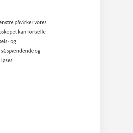
nstre påvirker vores
roskopet kan fortælle
sels- og
ive så spændende og
 løses.