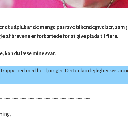
 et udpluk af de mange positive tilkendegivelser, som je
gle af brevene er forkortede for at give plads til flere.
e, kan du læse mine svar.
at trappe ned med bookninger. Derfor kun lejlighedsvis an
………………………………………………………………………
ring,