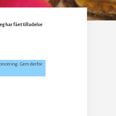
g har fået tilladelse
noncering. Gem derfor